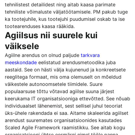
tehnilistest detailidest ning aitab kaasa parimate
tehniliste võimaluste väljatöötamisele. PM pakub tuge
ka tootejuhile, kus tootejuhi puudumisel oskab ta ise
tootearenduses kaasa rääkida.
Agiilsus nii suurele kui
väiksele
Agiilne arendus on olnud paljude
tarkvara
meeskondade
eelistatud arendusmetoodika juba
aastaid. See on hästi välja kujunenud ja konkreetsete
reeglitega formaat, mis oma olemuselt on mõeldud
väikestele autonoomsetele tiimidele. Suure
populaarsuse tõttu võtavad agiilse suuna järjest
keerukama IT organisatsiooniga ettevõtted. See nõuab
individuaalset lähenemist, sest sellisel juhul teooriat
üks-ühele rakendada ei saa. Aitame skaleerida agiilset
arendust suuremates organisatsioonides kasutades
Scaled Agile Framework raamistikku. See aitab kogu
organisatsiooni ühtse eesmärgi nimel tööle panna.