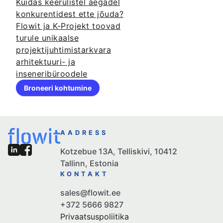
Kuidas keerulistel aegadel
konkurentidest ette jõuda?
Flowit ja K-Projekt toovad
turule unikaalse
projektijuhtimistarkvara
arhitektuuri- ja
inseneribüroodele
Broneeri kohtumine
AADRESS
Kotzebue 13A, Telliskivi, 10412
Tallinn, Estonia
KONTAKT
sales@flowit.ee
+372 5666 9827
Privaatsuspoliitika