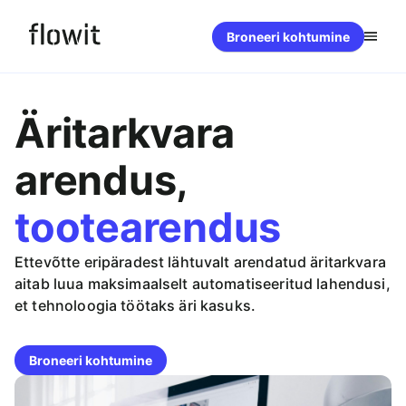
Broneeri kohtumine
Äritarkvara
Meist
arendus,
Lahendused
tootearendus
Projektid
Kontakt
Ettevõtte eripäradest lähtuvalt arendatud äritarkvara
Meedia
aitab luua maksimaalselt automatiseeritud lahendusi,
et tehnoloogia töötaks äri kasuks.
Broneeri kohtumine