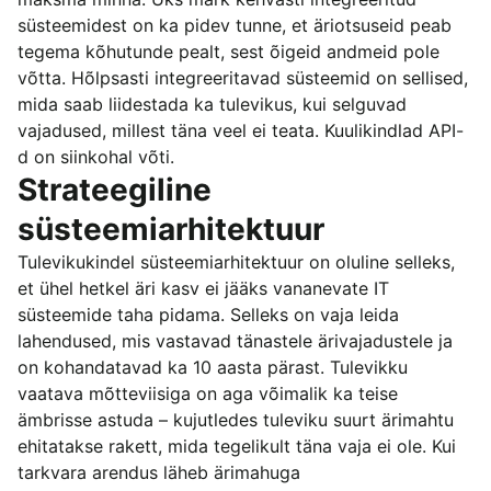
süsteemidest on ka pidev tunne, et äriotsuseid peab
tegema kõhutunde pealt, sest õigeid andmeid pole
võtta. Hõlpsasti integreeritavad süsteemid on sellised,
mida saab liidestada ka tulevikus, kui selguvad
vajadused, millest täna veel ei teata. Kuulikindlad API-
d on siinkohal võti.
Strateegiline
süsteemiarhitektuur
Tulevikukindel süsteemiarhitektuur on oluline selleks,
et ühel hetkel äri kasv ei jääks vananevate IT
süsteemide taha pidama. Selleks on vaja leida
lahendused, mis vastavad tänastele ärivajadustele ja
on kohandatavad ka 10 aasta pärast. Tulevikku
vaatava mõtteviisiga on aga võimalik ka teise
ämbrisse astuda – kujutledes tuleviku suurt ärimahtu
ehitatakse rakett, mida tegelikult täna vaja ei ole. Kui
tarkvara arendus läheb ärimahuga