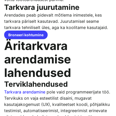
Tarkvara juurutamine
Arendades peab pidevalt mõtlema inimestele, kes
tarkvara päriselt kasutavad. Juurutamisel seame
tarkvara tehniliselt üles, aga ka koolitame kasutajaid.
Broneeri kohtumine
Äritarkvara
arendamise
lahendused
Terviklahendused
Tarkvara arendamine
pole vaid programmeerijate töö.
Tervikuks on vaja esteetilist disaini, mugavat
kasutajakogemust (UX), kvaliteetset koodi, põhjalikku
testimist, automatiseerimist, integreerimist erinevate