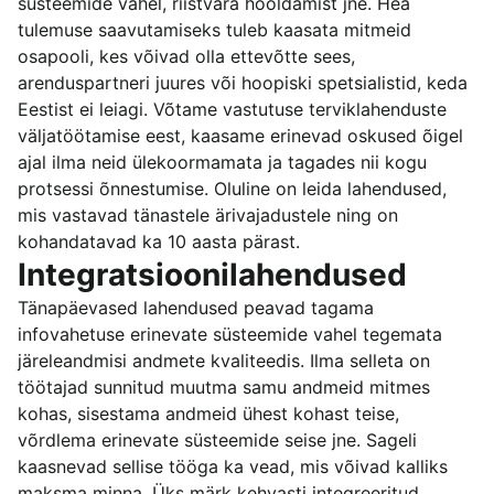
süsteemide vahel, riistvara hooldamist jne. Hea
tulemuse saavutamiseks tuleb kaasata mitmeid
osapooli, kes võivad olla ettevõtte sees,
arenduspartneri juures või hoopiski spetsialistid, keda
Eestist ei leiagi. Võtame vastutuse terviklahenduste
väljatöötamise eest, kaasame erinevad oskused õigel
ajal ilma neid ülekoormamata ja tagades nii kogu
protsessi õnnestumise. Oluline on leida lahendused,
mis vastavad tänastele ärivajadustele ning on
kohandatavad ka 10 aasta pärast.
Integratsioonilahendused
Tänapäevased lahendused peavad tagama
infovahetuse erinevate süsteemide vahel tegemata
järeleandmisi andmete kvaliteedis. Ilma selleta on
töötajad sunnitud muutma samu andmeid mitmes
kohas, sisestama andmeid ühest kohast teise,
võrdlema erinevate süsteemide seise jne. Sageli
kaasnevad sellise tööga ka vead, mis võivad kalliks
maksma minna. Üks märk kehvasti integreeritud