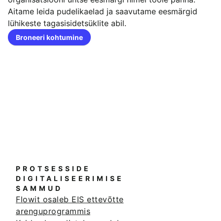
Aitame leida pudelikaelad ja saavutame eesmärgid
lühikeste tagasisidetsüklite abil.
Broneeri kohtumine
PROTSESSIDE
DIGITALISEERIMISE
SAMMUD
Flowit osaleb EIS ettevõtte
arenguprogrammis