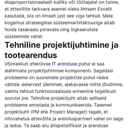
ebaproportsionaalselt kalliks või töötajatel on tunne,
et ettevõtte tarkvara asemel oleks lihtsam Excelit
kasutada, siis on ilmselt just see viga tehtud. Meie
kogemus strateegilise süsteemiarhitektuuriga aitab
hoida tasakaalu piiravate ning liigkeeruliste
süsteemide vahel.
Tehniline projektijuhtimine ja
tootearendus
Võimalikult efektiivse
IT arenduse
puhul ei saa
alahinnata projektijuhtimise komponenti. Sagedasi
probleeme on suuremate projektide puhul raske
vältida: eelarvest üleminek, ajakavasse mitte jõudmine,
valmis tehtud funktsionaalsuse erinemine tegelikust
soovist jne. Tehniline projektijuht aitab selliseid
probleeme ennetada ja kommunikeerida. Tasemel
projektijuht (PM ehk Project Manager) tagab, et
infovahetus ettevõtte ja arenduspartneri vahel on sage
ja ladus. Ta saab aru ärispetsiifikast ja arenduse