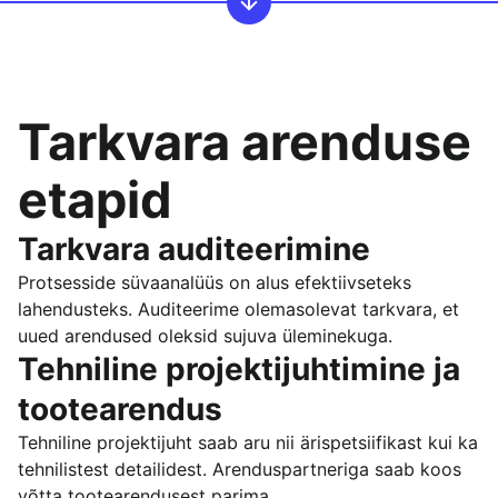
Tarkvara arenduse
etapid
Tarkvara auditeerimine
Protsesside süvaanalüüs on alus efektiivseteks
lahendusteks. Auditeerime olemasolevat tarkvara, et
uued arendused oleksid sujuva üleminekuga.
Tehniline projektijuhtimine ja
tootearendus
Tehniline projektijuht saab aru nii ärispetsiifikast kui ka
tehnilistest detailidest. Arenduspartneriga saab koos
võtta tootearendusest parima.